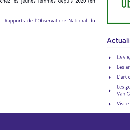
t chez les jeunes femmes depuis 2020 (en
 :
Rapports de l'Observatoire National du
Actuali
La vie
Les a
L'art 
Les ge
Van 
Visit